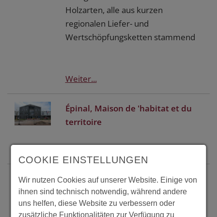
Holzarten, alle aus kurzen
regionalen Liefer- und
Wertschöpfungsketten stammend
Weiter...
Épinal, Maison de 'habitat et du
territoire
Weiter...
COOKIE EINSTELLUNGEN
Epinal, Maison des Entreprises
Wir nutzen Cookies auf unserer Website. Einige von
ihnen sind technisch notwendig, während andere
uns helfen, diese Website zu verbessern oder
Weiter...
zusätzliche Funktionalitäten zur Verfügung zu