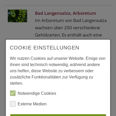
Bad Langensalza, Arboretum
Im Arboretum von Bad Langensalza
wachsen über 200 verschiedene
Gehölzarten. Es enthält auch eine
Ausstellung von Holzskulpturen
COOKIE EINSTELLUNGEN
verschiedener Künstler.
Weiter...
Wir nutzen Cookies auf unserer Website. Einige von
ihnen sind technisch notwendig, während andere
uns helfen, diese Website zu verbessern oder
Bad Muskau, Baumbestand im
zusätzliche Funktionalitäten zur Verfügung zu
Fürst Pückler Park
stellen.
Der zum Weltkulturerbe zählende
Landschaftpark zeichnet sich durch
Notwendige Cookies
seinen Baumbestand aus. Eine Fülle
Externe Medien
markanter Einzelbäume, mächtiger
Solitäre und Baumgruppen erwartet