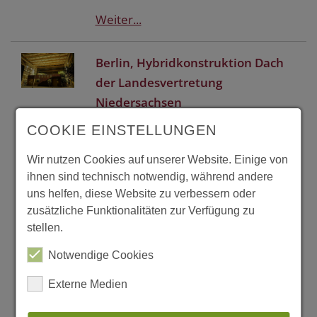
Weiter...
Berlin, Hybridkonstruktion Dach
der Landesvertretung
Niedersachsen
Das Dach des Atriums der
COOKIE EINSTELLUNGEN
niedersächsischen
Landesvertretung wird von einer
Wir nutzen Cookies auf unserer Website. Einige von
ihnen sind technisch notwendig, während andere
hybriden Tragkonstruktion gebildet.
uns helfen, diese Website zu verbessern oder
Der Untergurt der stählernen
zusätzliche Funktionalitäten zur Verfügung zu
Fachwerkkonstruktion ist aus
stellen.
Brettschichtholz. Das günstige
Notwendige Cookies
Verhältnis von Tragfähigkeit zu
Gewicht ermöglicht eine besonders
Externe Medien
filigrane Ausführung.