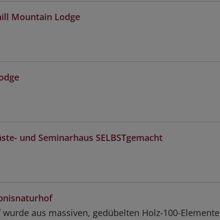
ill Mountain Lodge
Lodge
äste- und Seminarhaus SELBSTgemacht
bnisnaturhof
f wurde aus massiven, gedübelten Holz-100-Element