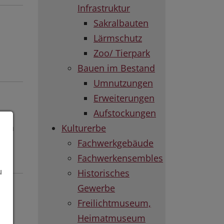
Infrastruktur
Sakralbauten
Lärmschutz
Zoo/ Tierpark
Bauen im Bestand
Umnutzungen
Erweiterungen
Aufstockungen
 ein
Kulturerbe
Fachwerkgebäude
Fachwerkensembles
Historisches
u
Gewerbe
Freilichtmuseum,
Heimatmuseum