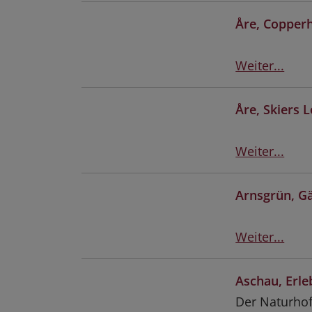
Åre, Copperh
Weiter...
Åre, Skiers 
Weiter...
Arnsgrün, G
Weiter...
Aschau, Erle
Der Naturho