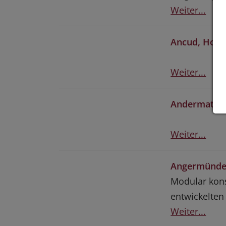
Weiter...
Ancud, Hosta
Weiter...
Andermatt, 
Weiter...
Angermünde,
Modular kon
entwickelte
Weiter...