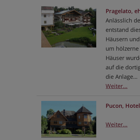
Pragelato, 
Anlässlich d
entstand die
Häusern und 
um hölzerne 
Häuser wurde
auf die dort
die Anlage…
Weiter...
Pucon, Hote
Weiter...