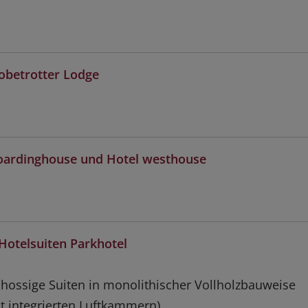
lobetrotter Lodge
oardinghouse und Hotel westhouse
 Hotelsuiten Parkhotel
hossige Suiten in monolithischer Vollholzbauweise
t integrierten Luftkammern)