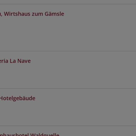
, Wirtshaus zum Gämsle
eria La Nave
 Hotelgebäude
mhaushotel Waldquelle