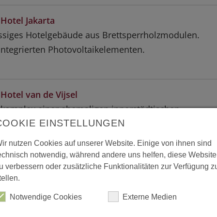
Hotel Jakarta
siges Hotelgebäude aus Brettsperrholzmodulen.
integrierten Photovoltaikelementen.
otel van de Vijsel
komplex einer ehemaligen innerstädtischen
COOKIE EINSTELLUNGEN
 wurde unter Belassen der alten Holzkonstruktion in
lles Hotel umgewandelt
ir nutzen Cookies auf unserer Website. Einige von ihnen sind
echnisch notwendig, während andere uns helfen, diese Website
u verbessern oder zusätzliche Funktionalitäten zur Verfügung z
tellen.
Yotel
iges Hotelgebäude mit 202 Zimmern. Errichtet aus
Notwendige Cookies
Externe Medien
en Beton-Skelett-Modulen mit Wänden aus Holz