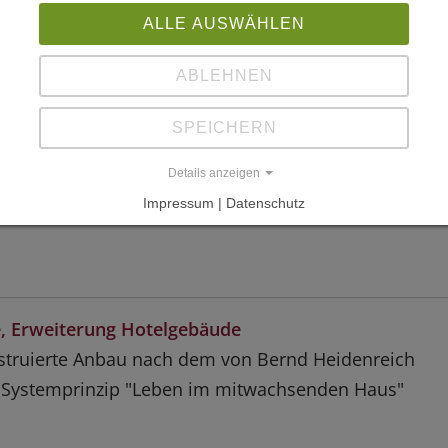
ALLE AUSWÄHLEN
ABLEHNEN
l Vientos del Sur
SPEICHERN
Details anzeigen
Appartmenthotel "The Base"
Impressum | Datenschutz
 Erweiterung Hotelgebäude
struierte Anbau nach dem von Bernd Heidenreich
n Systemprinzip "Leben im mitwachsenden Haus"