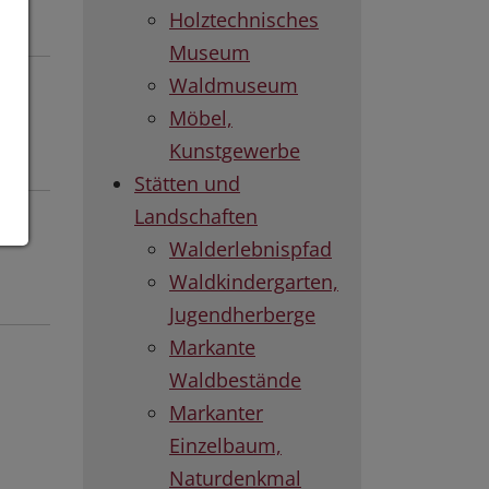
Holztechnisches
Museum
Waldmuseum
Möbel,
Kunstgewerbe
Stätten und
Landschaften
Walderlebnispfad
Waldkindergarten,
Jugendherberge
Markante
Waldbestände
Markanter
Einzelbaum,
Naturdenkmal