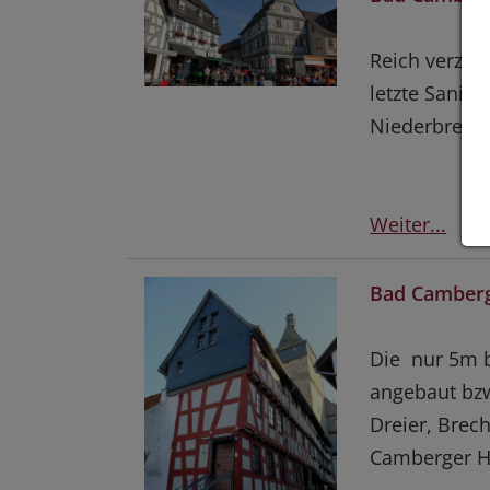
Reich verzie
letzte Sanie
Niederbrech
Weiter...
Bad Camberg
Die nur 5m 
angebaut bzw
Dreier, Brec
Camberger Hi