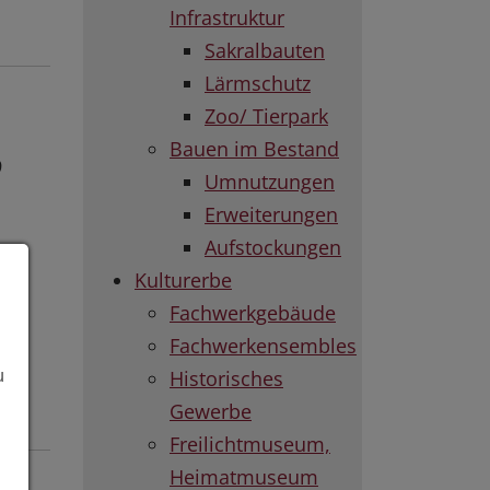
Infrastruktur
Sakralbauten
Lärmschutz
Zoo/ Tierpark
Bauen im Bestand
9
Umnutzungen
Erweiterungen
Aufstockungen
Kulturerbe
Fachwerkgebäude
Fachwerkensembles
Historisches
u
Gewerbe
Freilichtmuseum,
Heimatmuseum