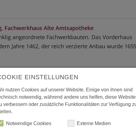
, Fachwerkhaus Alte Amtsapotheke
nklig angeordnete Fachwerkbauten. Das Vorderhaus
em Jahre 1462, der reich verzierte Anbau wurde 165
COOKIE EINSTELLUNGEN
ir nutzen Cookies auf unserer Website. Einige von ihnen sind
echnisch notwendig, während andere uns helfen, diese Website
u verbessern oder zusätzliche Funktionalitäten zur Verfügung z
tellen.
Notwendige Cookies
Externe Medien
, Fachwerkhaus Tiefenbach Haus