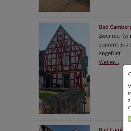
Bad Camberg
Zwei rechtwi
stammt aus d
angefügt
Weiter...
W
t
z
s
Bad Camberg