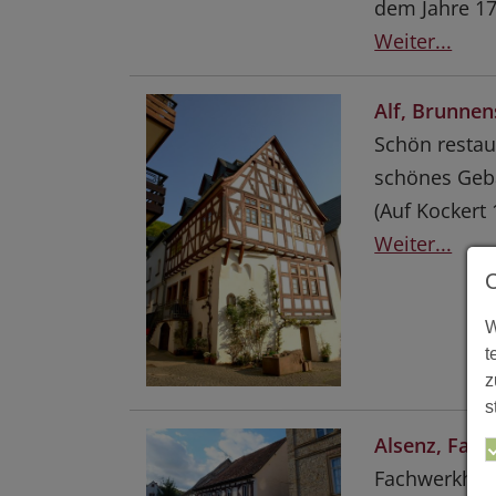
dem Jahre 17
Weiter...
Alf, Brunnen
Schön restau
schönes Geb
(Auf Kockert 
Weiter...
W
t
z
s
Alsenz, Fac
Fachwerkhaus