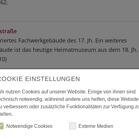
62.
straße
riertes Fachwerkgebäude des 17. Jh. Ein weiteres
äude ist das heutige Heimatmuseum aus dem 18. Jh.
10)
COOKIE EINSTELLUNGEN
ir nutzen Cookies auf unserer Website. Einige von ihnen sind
echnisch notwendig, während andere uns helfen, diese Website
u verbessern oder zusätzliche Funktionalitäten zur Verfügung z
tellen.
hwerkhaus
Notwendige Cookies
Externe Medien
, frühes 18. Jahrhundert