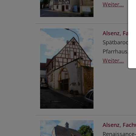
Weiter...
Alsenz, Fach
Spätbarockes
Pfarrhaus, s
Weiter...
Alsenz, Fac
Renaissance