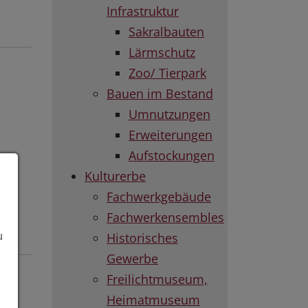
Infrastruktur
Sakralbauten
Lärmschutz
Zoo/ Tierpark
Bauen im Bestand
Umnutzungen
Erweiterungen
Aufstockungen
Kulturerbe
Fachwerkgebäude
Fachwerkensembles
Historisches
u
Gewerbe
Freilichtmuseum,
Heimatmuseum