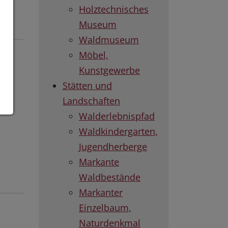
Holztechnisches
Museum
Waldmuseum
Möbel,
Kunstgewerbe
s
Stätten und
Landschaften
Walderlebnispfad
Waldkindergarten,
Jugendherberge
Markante
Waldbestände
Markanter
Einzelbaum,
Naturdenkmal