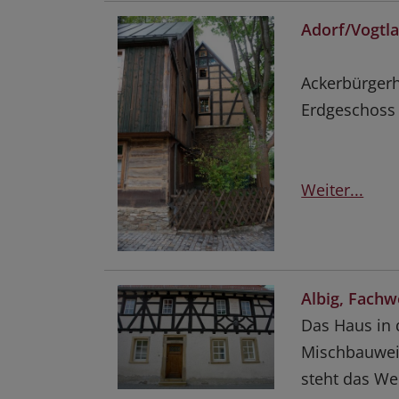
Adorf/Vogtl
Ackerbürgerh
Erdgeschoss
Weiter...
Albig, Fach
Das Haus in 
Mischbauweis
steht das We