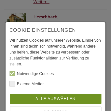
Weiter...
Herschbach,
Sportfunktionsgebäude
COOKIE EINSTELLUNGEN
Harte Schale, weicher Kern, so in
etwa könnte man das
Wir nutzen Cookies auf unserer Website. Einige von
Sportfunktionsgebäude des SV
ihnen sind technisch notwendig, während andere
Herschbach beschreiben. An dem
uns helfen, diese Website zu verbessern oder
Projekt wurden die Kompetenzen
zusätzliche Funktionalitäten zur Verfügung zu
stellen.
der Region zusammengeführt: Holz,
Metall, Keramik. Holz übernimmt
Notwendige Cookies
den Part der Tragstruktur und des
Externe Medien
Innenausbaus, Metall, in diesem
Falle Aluminium formt die
ALLE AUSWÄHLEN
wetterfeste Hülle und Keramik,
genauer ein Recyclinggranulat bildet