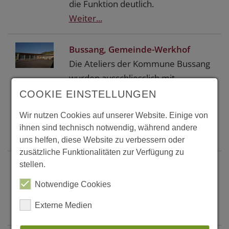
die Funktion deutlich.
Weiter...
Bussang, Gemeinde-Werkhof
Die Ateliers der Kommune Bussang
wurden ausschliesslich mit
regionalem Holz gebaut, das vom
COOKIE EINSTELLUNGEN
Baum über die Säge zur Baustelle
Wir nutzen Cookies auf unserer Website. Einige von
nicht mehr als 4 km zurücklegte.
ihnen sind technisch notwendig, während andere
Weiter...
uns helfen, diese Website zu verbessern oder
zusätzliche Funktionalitäten zur Verfügung zu
stellen.
Butalcura, Holzkirche Nuestra
Senora del Carmen
Notwendige Cookies
Externe Medien
Weiter...