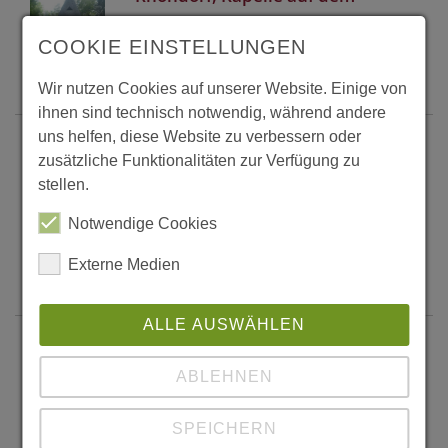
Waldfriedhof
COOKIE EINSTELLUNGEN
Weiter...
Wir nutzen Cookies auf unserer Website. Einige von
ihnen sind technisch notwendig, während andere
uns helfen, diese Website zu verbessern oder
Rouen, Kirche "Jeanne d'Arc" und
zusätzliche Funktionalitäten zur Verfügung zu
Markthallen
stellen.
Kirche und Markthallen Mit
Notwendige Cookies
beeindruckender Dachlandschaft
(Brettschichtholz-HP-Schalen)
Externe Medien
Weiter...
ALLE AUSWÄHLEN
Rüthen, Kapelle des DPSG
Diozösanverbandes
ABLEHNEN
Über eine Planungs- und Bauphase
von mehr als 10 Jahren entstand in
SPEICHERN