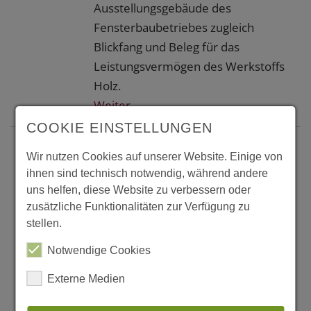
Ausstellungsgebäude des
Fensterbaubetriebes zugleich
Blickfang und Beleg für das
Leistungsvermögen des Werkstoffs
Holz.
Weiter...
COOKIE EINSTELLUNGEN
Hohenems, Hochregallager eines
Wir nutzen Cookies auf unserer Website. Einige von
Sanitär- und
ihnen sind technisch notwendig, während andere
Heizungstechnikbetriebes
uns helfen, diese Website zu verbessern oder
So etwas gibt es nur in Österreich.
zusätzliche Funktionalitäten zur Verfügung zu
Es sieht aus wie ein übliches
stellen.
Hochregallager, seine
Notwendige Cookies
Tragkonstruktion besteht jedoch
Externe Medien
aus Holz. Für ein Unternehmen, das
sich als Sanitär- und