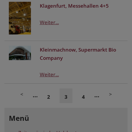
Klagenfurt, Messehallen 4+5
Weiter...
Kleinmachnow, Supermarkt Bio
Company
Weiter...
<
>
…
…
2
3
4
Menü