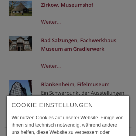
Zirkow, Museumshof
Weiter...
Bad Salzungen, Fachwerkhaus
Museum am Gradierwerk
Weiter...
Blankenheim, Eifelmuseum
Ein Schwerpunkt der Ausstellungen
des Eifelmuseums ist die Erd- und
COOKIE EINSTELLUNGEN
Naturgeschichte der Eifel.
Weiter...
Wir nutzen Cookies auf unserer Website. Einige von
ihnen sind technisch notwendig, während andere
uns helfen, diese Website zu verbessern oder