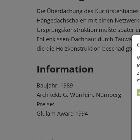
Die Überdachung des Kurfürstenbades 
Hängedachschalen mit einen Netzwerk a
Ursprungskonstruktion mußte später er
Folienkissen-Dachhaut durch Tauwassera
die die Holzkonstruktion beschädigten.
W
Information
t
z
s
Baujahr: 1989
Architekt: G. Wörrlein, Nürnberg
Preise:
Glulam Award 1994