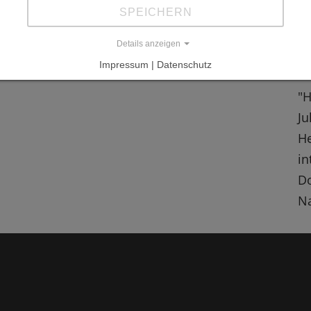
SPEICHERN
Details anzeigen
L
Impressum | Datenschutz
"H
Ju
He
in
D
Na