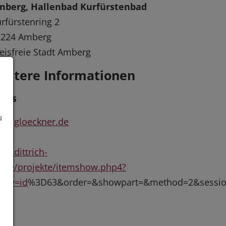
mberg, Hallenbad Kurfürstenbad
rfürstenring 2
2224 Amberg
eisfreie Stadt Amberg
eitere Informationen
inks
u
ww.gloeckner.de
w.dittrich-
.de/projekte/itemshow.php4?
ery=id
%3D63&order=&showpart=&method=2&sessio