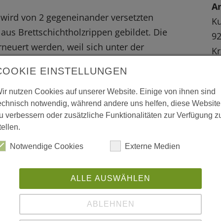
A
wird von 2 gegeneinander versetzten
Ku
us Brettschichtholzrippen gebildet. Die
9
neuert werden, weil sich unter der
Kr
usfall Feuchtigkeitsnester gebildet hatten,
W
COOKIE EINSTELLUNGEN
ir nutzen Cookies auf unserer Website. Einige von ihnen sind
L
echnisch notwendig, während andere uns helfen, diese Website
u verbessern oder zusätzliche Funktionalitäten zur Verfügung z
w
tellen.
Notwendige Cookies
Externe Medien
ww
pg
qu
ALLE AUSWÄHLEN
ABLEHNEN