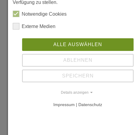
Verfügung zu stellen.
"Holzbau Atlas
Notwendige Cookies
Zwei" von
Julius Natterer,
Externe Medien
Thomas
Herzog,
ALLE AUSWÄHLEN
Michael Volz,
Institut für
ABLEHNEN
internationale
Architektur-
SPEICHERN
Dokumentation,
München,
Details anzeigen
durchgesehener
Impressum | Datenschutz
Nachdruck
1994, S. 172-
173