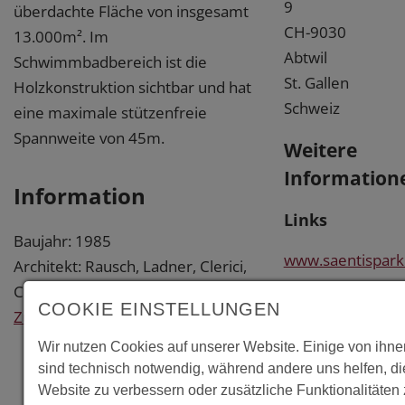
9
überdachte Fläche von insgesamt
CH-9030
13.000m². Im
Abtwil
Schwimmbadbereich ist die
St. Gallen
Holzkonstruktion sichtbar und hat
Schweiz
eine maximale stützenfreie
Spannweite von 45m.
Weitere
Information
Information
Links
Baujahr: 1985
www.saentispark
Architekt: Rausch, Ladner, Clerici,
CH-Rheineck
COOKIE EINSTELLUNGEN
www.rlc.ch
Zurück
http://www.saent
Wir nutzen Cookies auf unserer Website. Einige von ihne
sind technisch notwendig, während andere uns helfen, d
Literatur
Website zu verbessern oder zusätzliche Funktionalitäten 