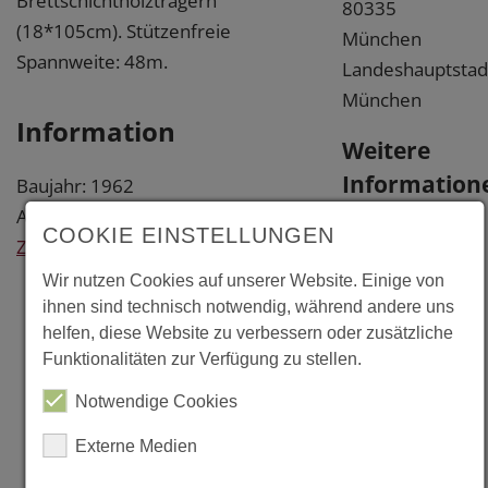
Brettschichtholzträgern
80335
(18*105cm). Stützenfreie
München
Spannweite: 48m.
Landeshauptstad
München
Information
Weitere
Information
Baujahr: 1962
Architekt: Ludwig Galitz, München
Literatur
COOKIE EINSTELLUNGEN
Zurück
"Holzbau Atlas
Wir nutzen Cookies auf unserer Website. Einige von
ihnen sind technisch notwendig, während andere uns
Studienausgabe"
helfen, diese Website zu verbessern oder zusätzliche
von Karl-Heinz
Funktionalitäten zur Verfügung zu stellen.
Götz, Dieter
Notwendige Cookies
Hoor, Karl
Möhler und
Externe Medien
Julius Natterer,