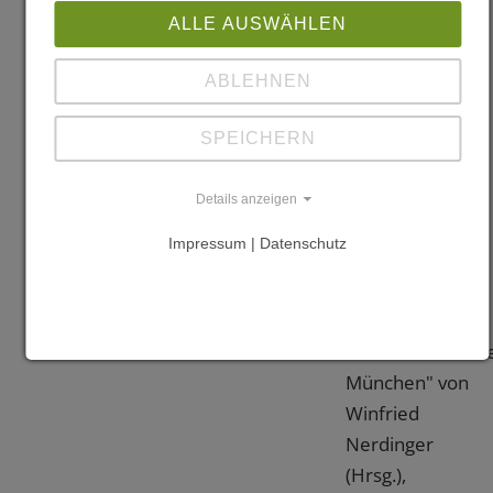
Institut für
ALLE AUSWÄHLEN
internationale
Architektur-
ABLEHNEN
Dokumentation,
München
SPEICHERN
1980, S. 127
Details anzeigen
Bauen mit
Impressum | Datenschutz
Holz, Nr.
4/1964, S. 156
"Architekturführ
München" von
Winfried
Nerdinger
(Hrsg.),