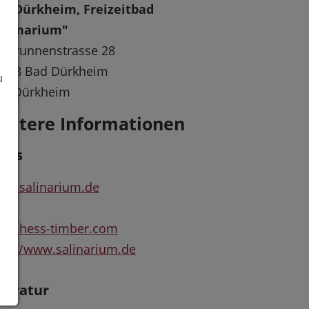
ad Dürkheim, Freizeitbad
Salinarium"
rbrunnenstrasse 28
7098 Bad Dürkheim
u
ad Dürkheim
eitere Informationen
inks
ww.salinarium.de
ww.hess-timber.com
tp://www.salinarium.de
iteratur