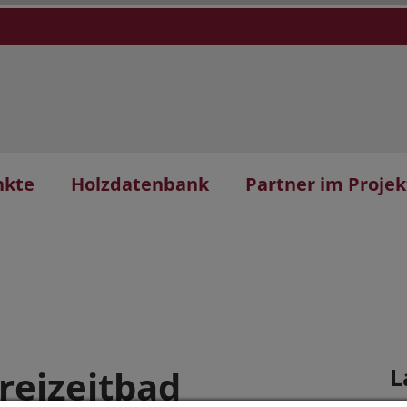
nkte
Holzdatenbank
Partner im Projek
reizeitbad
L