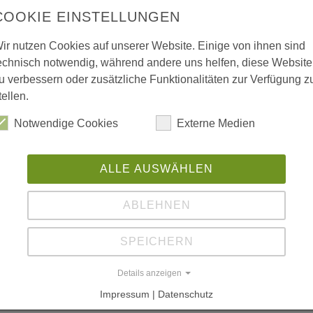
B
COOKIE EINSTELLUNGEN
"
ir nutzen Cookies auf unserer Website. Einige von ihnen sind
Ku
ruktion aus Brettschichtholz (Holzverbrauch:
echnisch notwendig, während andere uns helfen, diese Website
6
u verbessern oder zusätzliche Funktionalitäten zur Verfügung z
B
tellen.
W
Notwendige Cookies
Externe Medien
L
he
ALLE AUSWÄHLEN
g; Sommerock, Kaiserslautern
w
ABLEHNEN
w
SPEICHERN
ht
Details anzeigen
L
Impressum | Datenschutz