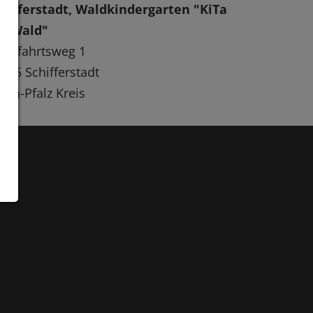
hifferstadt, Waldkindergarten "KiTa
m Wald"
hlfahrtsweg 1
105 Schifferstadt
ein-Pfalz Kreis