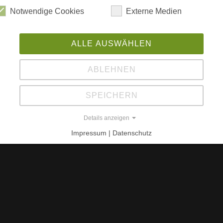
Sc
Notwendige Cookies
Externe Medien
a
Wo
ALLE AUSWÄHLEN
67
Rh
ABLEHNEN
SPEICHERN
Details anzeigen
Impressum | Datenschutz