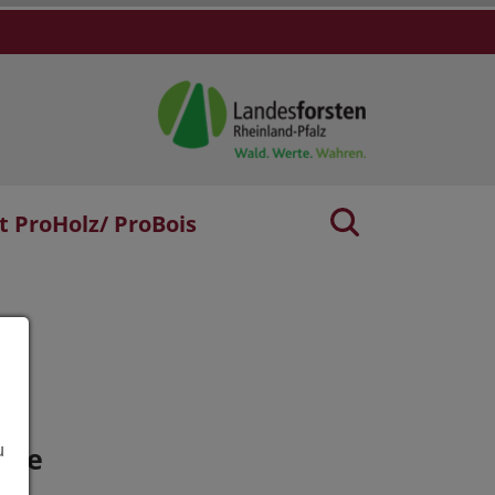
t ProHolz/ ProBois
age
u