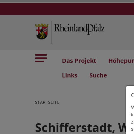
Das Projekt
Höhepu
Links
Suche
STARTSEITE
W
t
Schifferstadt, W
z
s