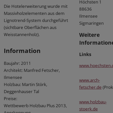
Höchsten 1
Die Hotelerweiterung wurde mit
88636
Massivholzelementen aus dem
Ilmensee
Lignotrend-System durchgeführt
Sigmaringen
(sichtbare Oberflächen aus
Weitere
Weisstannenholz).
Information
Information
Links
Baujahr: 2011
www.hoechsten.
Architekt: Manfred Fetscher,
Ilmensee
www.arch-
Holzbau: Martin Störk,
fetscher.de
(Prok
Deggenhauser Tal
Preise:
www.holzbau-
Wettbewerb Holzbau Plus 2013,
stoerk.de
Anerkennung