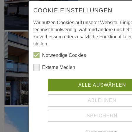
2014, S. 34-35
COOKIE EINSTELLUNGEN
"Ökologisch,
Wir nutzen Cookies auf unserer Website. Einig
gesund,
technisch notwendig, während andere uns helf
nachhaltig", in:
zu verbessern oder zusätzliche Funktionalitäte
"Faszination
stellen.
Weisstanne",
Notwendige Cookies
Herausgegeben
Externe Medien
zum 20-
jährigen
Bestehen des
ALLE AUSWÄHLEN
Forum
ABLEHNEN
Weisstanne, S.
78-79
SPEICHERN