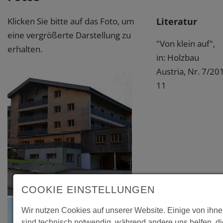
Literatur
Klicken Sie bitte auf das Foto, um
eine vergrößerte Darstellung zu
"Von klein auf",
erhalten.
in: Holzbau
Austria, Nr. 7/201
11
COOKIE EINSTELLUNGEN
Wir nutzen Cookies auf unserer Website. Einige von ihn
sind technisch notwendig, während andere uns helfen, d