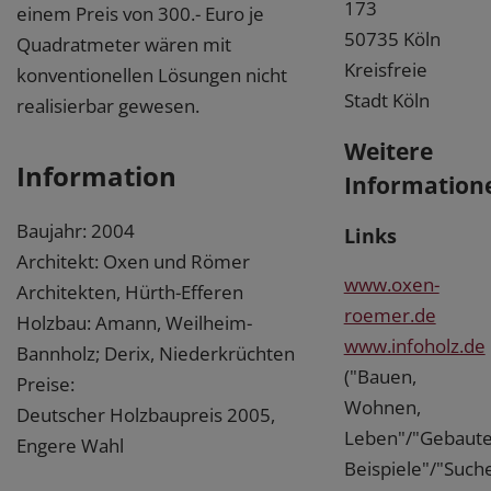
173
einem Preis von 300.- Euro je
50735 Köln
Quadratmeter wären mit
Kreisfreie
konventionellen Lösungen nicht
Stadt Köln
realisierbar gewesen.
Weitere
Information
Information
Baujahr: 2004
Links
Architekt: Oxen und Römer
www.oxen-
Architekten, Hürth-Efferen
roemer.de
Holzbau: Amann, Weilheim-
www.infoholz.de
Bannholz; Derix, Niederkrüchten
("Bauen,
Preise:
Wohnen,
Deutscher Holzbaupreis 2005,
Leben"/"Gebaut
Engere Wahl
Beispiele"/"Such