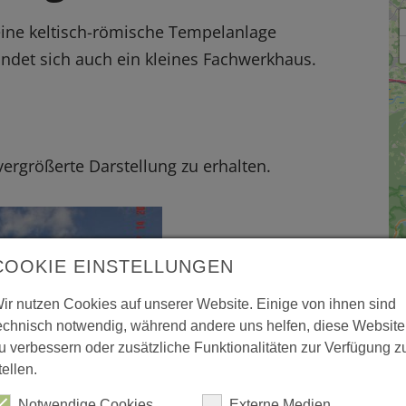
ne keltisch-römische Tempelanlage
indet sich auch ein kleines Fachwerkhaus.
 vergrößerte Darstellung zu erhalten.
COOKIE EINSTELLUNGEN
P
ir nutzen Cookies auf unserer Website. Einige von ihnen sind
5
echnisch notwendig, während andere uns helfen, diese Website
u verbessern oder zusätzliche Funktionalitäten zur Verfügung z
C
tellen.
W
Notwendige Cookies
Externe Medien