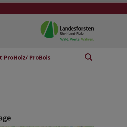
t ProHolz/ ProBois
age