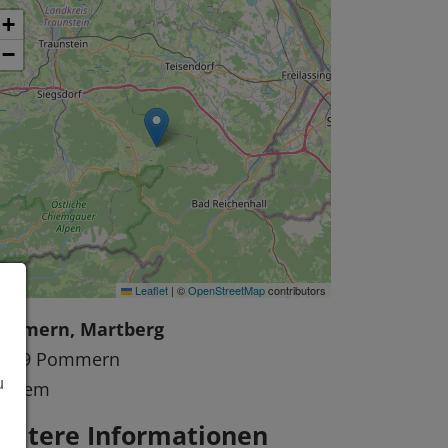
+
−
Leaflet
|
©
OpenStreetMap
contributors
ommern, Martberg
6829 Pommern
u
ochem
eitere Informationen