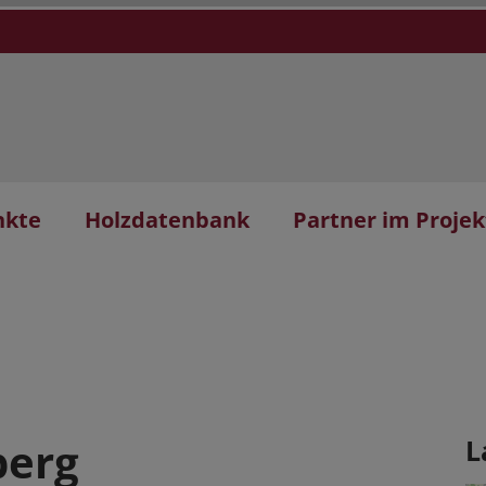
nkte
Holzdatenbank
Partner im Projek
berg
L