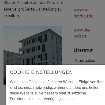
Klicken Sie bitte auf das Foto, um
eine vergrößerte Darstellung zu
www.ks-
erhalten.
holzbau.de
www.aba-
holz.de
Literatur
"Stadtpalais
mit vielen
COOKIE EINSTELLUNGEN
Extras", in:
Mikado, Nr.
Wir nutzen Cookies auf unserer Website. Einige von ihne
10/2010, S. 28-
sind technisch notwendig, während andere uns helfen,
31
diese Website zu verbessern oder zusätzliche
Funktionalitäten zur Verfügung zu stellen.