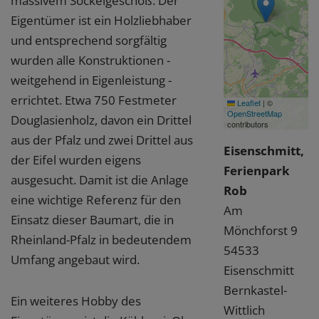
massivem Sockelgeschoß. Der
Eigentümer ist ein Holzliebhaber
und entsprechend sorgfältig
wurden alle Konstruktionen -
weitgehend in Eigenleistung -
errichtet. Etwa 750 Festmeter
Leaflet
|
©
OpenStreetMap
Douglasienholz, davon ein Drittel
contributors
aus der Pfalz und zwei Drittel aus
Eisenschmitt,
der Eifel wurden eigens
Ferienpark
ausgesucht. Damit ist die Anlage
Rob
eine wichtige Referenz für den
Am
Einsatz dieser Baumart, die in
Mönchforst 9
Rheinland-Pfalz in bedeutendem
54533
Umfang angebaut wird.
Eisenschmitt
Bernkastel-
Ein weiteres Hobby des
Wittlich