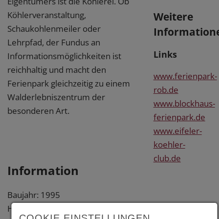
Eigentümers ist die Köhlerei. Ob
Köhlerveranstaltung,
Weitere
Schaukohlenmeiler oder
Information
Lehrpfad, der Fundus an
Links
Informationsmöglichkeiten ist
reichhaltig und macht den
www.ferienpark-
Ferienpark gleichzeitig zu einem
rob.de
Walderlebniszentrum der
www.blockhaus-
besonderen Art.
ferienpark.de
www.eifeler-
koehler-
club.de
Information
Baujahr: 1995
Holzbau: Eigenleistungen
COOKIE EINSTELLUNGEN