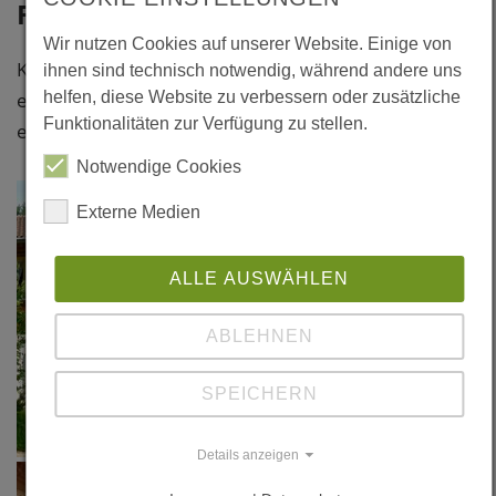
Fotos
Wir nutzen Cookies auf unserer Website. Einige von
Klicken Sie bitte auf das Foto, um
ihnen sind technisch notwendig, während andere uns
helfen, diese Website zu verbessern oder zusätzliche
eine vergrößerte Darstellung zu
Funktionalitäten zur Verfügung zu stellen.
erhalten.
Notwendige Cookies
Externe Medien
ALLE AUSWÄHLEN
ABLEHNEN
SPEICHERN
Details anzeigen