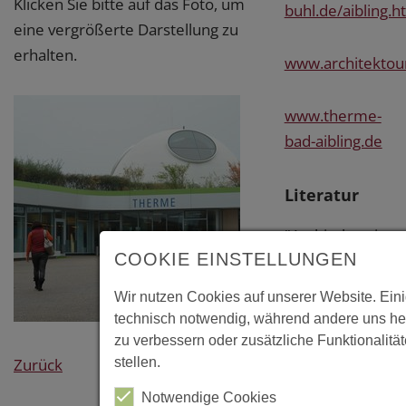
Klicken Sie bitte auf das Foto, um
buhl.de/aibling.h
eine vergrößerte Darstellung zu
erhalten.
www.architektou
www.therme-
bad-aibling.de
Literatur
"Architektur in
COOKIE EINSTELLUNGEN
Stadt und
Landkreis
Wir nutzen Cookies auf unserer Website. Ein
Rosenheim -
technisch notwendig, während andere uns he
Ein Wegweiser
zu verbessern oder zusätzliche Funktionalitä
zu 190
Zurück
stellen.
sehenswerten
Notwendige Cookies