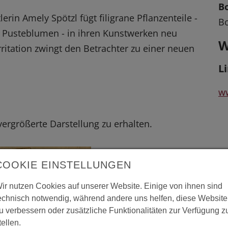
B
rin Amely Spötzl fügt filigrane Pflanzenteile -
B
Pusteblumen - in ihren Kunstwerken neu
W
itation zwingt den Betrachter zu einer neuen
L
w
 vergrößerte Darstellung zu erhalten.
COOKIE EINSTELLUNGEN
ir nutzen Cookies auf unserer Website. Einige von ihnen sind
echnisch notwendig, während andere uns helfen, diese Website
u verbessern oder zusätzliche Funktionalitäten zur Verfügung z
tellen.