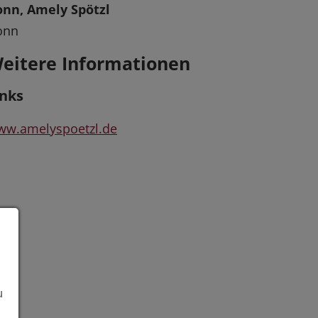
onn, Amely Spötzl
onn
eitere Informationen
inks
ww.amelyspoetzl.de
u