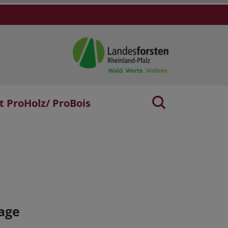
t ProHolz/ ProBois
age