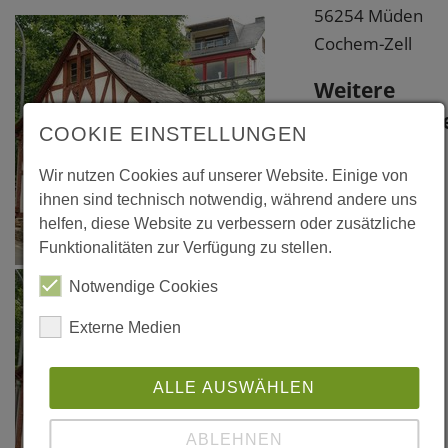
56254 Müden
Cochem-Zell
Weitere
Information
COOKIE EINSTELLUNGEN
Links
Wir nutzen Cookies auf unserer Website. Einige von
ihnen sind technisch notwendig, während andere uns
www.weingut-
helfen, diese Website zu verbessern oder zusätzliche
sonneneck.de
Funktionalitäten zur Verfügung zu stellen.
www.hotel-
Notwendige Cookies
balthasar.de
Externe Medien
ALLE AUSWÄHLEN
ABLEHNEN