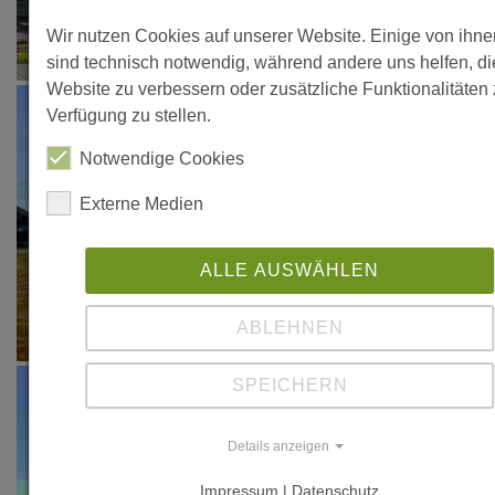
S. 60-64
Wir nutzen Cookies auf unserer Website. Einige von ihne
sind technisch notwendig, während andere uns helfen, d
"Innovative
Website zu verbessern oder zusätzliche Funktionalitäten 
Dachholzschalen
Verfügung zu stellen.
Konstruktion",
Notwendige Cookies
in: Forum
Holzbau
Externe Medien
Garmisch 09
(Tagungsband),
ALLE AUSWÄHLEN
Forum
Holzbau
ABLEHNEN
(Hrsg.), Biel
2009
SPEICHERN
Details anzeigen
Impressum | Datenschutz