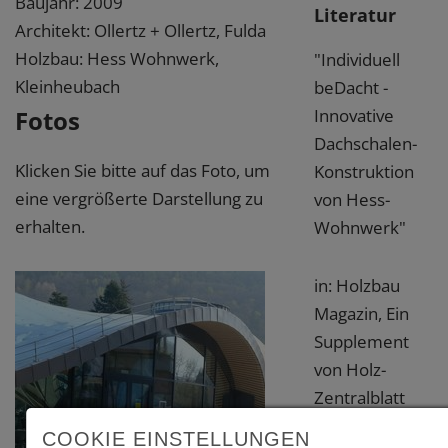
Baujahr: 2009
Literatur
Architekt: Ollertz + Ollertz, Fulda
Holzbau: Hess Wohnwerk,
"Individuell
Kleinheubach
beDacht -
Fotos
Innovative
Dachschalen-
Klicken Sie bitte auf das Foto, um
Konstruktion
eine vergrößerte Darstellung zu
von Hess-
erhalten.
Wohnwerk"
in: Holzbau
Magazin, Ein
Supplement
von Holz-
Zentralblatt
und HK, 2010,
COOKIE EINSTELLUNGEN