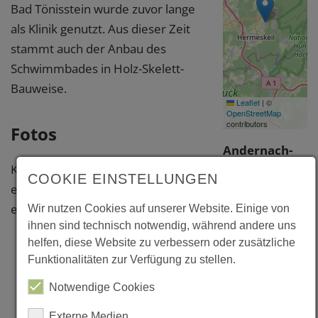
Bad Tönisstein wurde zuvor lange
als Klinik genutzt. Aus dieser Zeit
stammt auch der Anbau des
Schwimmbades in Holz-Skelett-
Bauweise.
Leaflet
|
©
OpenStreetMap
contributors
Fotos
Andernach-
Klicken Sie bitte auf das Foto, um
Bad
COOKIE EINSTELLUNGEN
eine vergrößerte Darstellung zu
Tönisstein,
erhalten.
Schwimmhalle
Wir nutzen Cookies auf unserer Website. Einige von
ihnen sind technisch notwendig, während andere uns
Bad Tönisstein
helfen, diese Website zu verbessern oder zusätzliche
56626
Funktionalitäten zur Verfügung zu stellen.
Andernach
Notwendige Cookies
Mayen-
Koblenz
Externe Medien