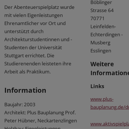
Böblinger
Der Abenteuerspielplatz wurde
Strasse 64
mit vielen Eigenleistungen
70771
Ehrenamtlicher vor Ort und
Leinfelden-
unterstützt durch
Echterdingen -
Architekturstudentinnen und -
Musberg
Studenten der Universität
Esslingen
Stuttgart errichtet. Die
Weitere
Studierenenden leisteten ihre
Arbeit als Praktikum.
Information
Links
Information
www.plus-
Baujahr: 2003
bauplanung.de/d
Architekt: Plus Bauplanung Prof.
Peter Hübner, Neckartenzlingen
www.aktivspielpla
Holzbau: Eigenleistungen