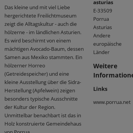
asturias
Das kleine und mit viel Liebe
E-33509
hergerichtete Freilichtmuseum
Porrua
zeigt die Alltagskultur - auch die
Asturias
hölzerne - im ländlichen Asturien.
Andere
Es wird beschirmt von einem
europäische
mächtigen Avocado-Baum, dessen
Länder
Samen aus Mexiko stammten. Ein
Weitere
hölzerner Horreo
(Getreidespeicher) und eine
Information
kleine Ausstellung über die Sidra-
Links
Herstellung (Apfelwein) zeigen
besonders typische Ausschnitte
www.porrua.net
der Kultur der Region.
Unmittelbar benachbart ist das in
Holz konstruierte Gemeindehaus
von Porrua.