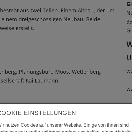
Gi
besteht aus zwei Teilen. Einem Altbau, der um
N
 einem dreigeschossigen Neubau. Beide
3
eise erstellt.
G
W
L
w
ttenberg; Planungsbüro Moos, Wettenberg
sellschaft Kai Laumann
ww
L
 vergrößerte Darstellung zu erhalten.
COOKIE EINSTELLUNGEN
"A
ir nutzen Cookies auf unserer Website. Einige von ihnen sind
Nr