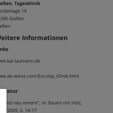
eßen, Tagesklinik
ordanlage 19
5390 Gießen
ießen
eitere Informationen
inks
ww.kai-laumann.de
w.ab-weiss.com/Esculap_Klinik.html
iteratur
lt und neu vereint", in: Bauen mit Holz,
. 6/2009, S. 14-17