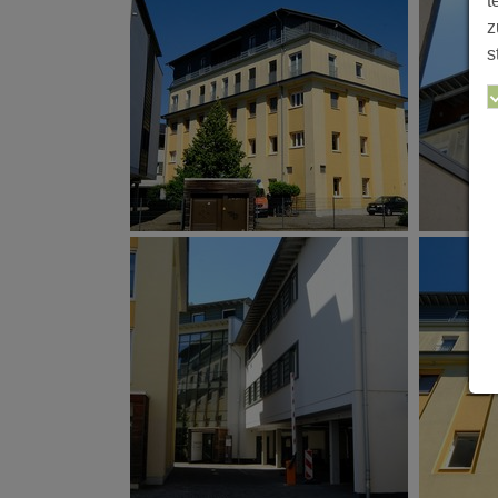
t
z
s