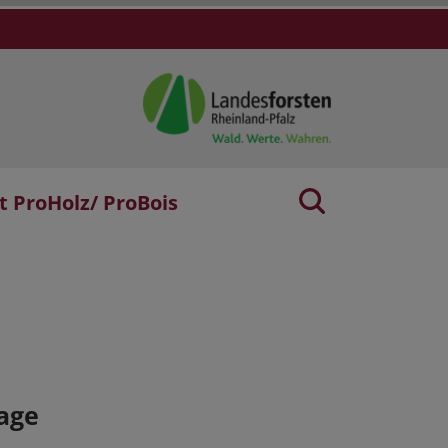
t ProHolz/ ProBois
age