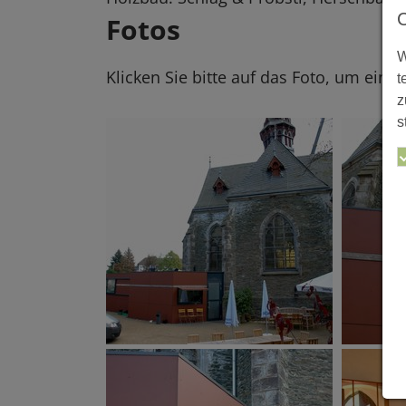
Fotos
W
Klicken Sie bitte auf das Foto, um eine
t
z
s