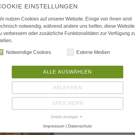
COOKIE EINSTELLUNGEN
ir nutzen Cookies auf unserer Website. Einige von ihnen sind
 vergrößerte Darstellung zu erhalten.
echnisch notwendig, während andere uns helfen, diese Website
u verbessern oder zusätzliche Funktionalitäten zur Verfügung z
tellen.
Notwendige Cookies
Externe Medien
ALLE AUSWÄHLEN
ABLEHNEN
SPEICHERN
Details anzeigen
Impressum | Datenschutz