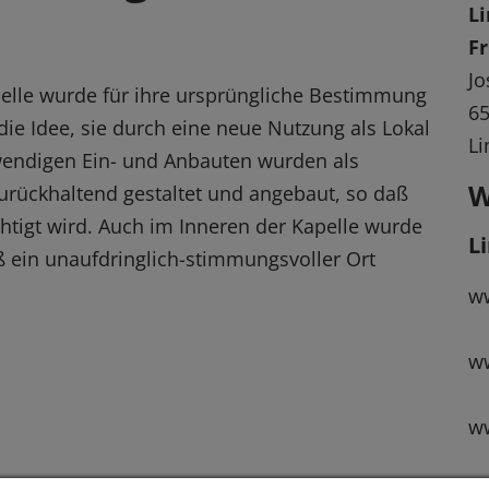
L
e
Fr
Jo
pelle wurde für ihre ursprüngliche Bestimmung
6
die Idee, sie durch eine neue Nutzung als Lokal
Li
wendigen Ein- und Anbauten wurden als
W
zurückhaltend gestaltet und angebaut, so daß
chtigt wird. Auch im Inneren der Kapelle wurde
L
ß ein unaufdringlich-stimmungsvoller Ort
ww
ww
w