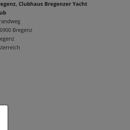
regenz, Clubhaus Bregenzer Yacht
lub
trandweg
6900 Bregenz
regenz
terreich