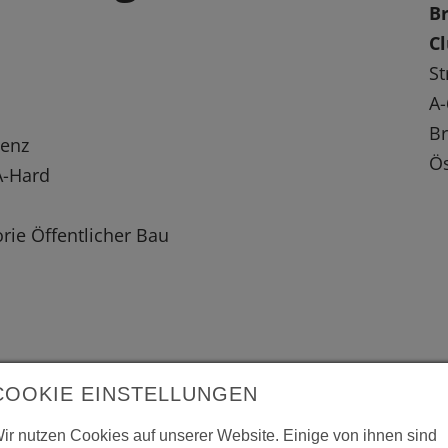
B
C
S
A-
B
genz
Ös
A-Hard
rie Öffentlicher Bau
 vergrößerte Darstellung zu erhalten.
COOKIE EINSTELLUNGEN
ir nutzen Cookies auf unserer Website. Einige von ihnen sind