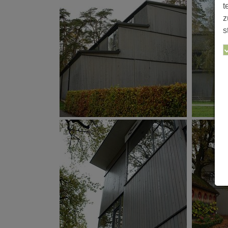
t
z
s