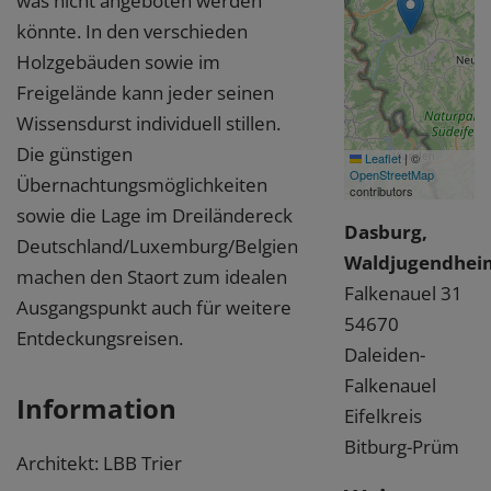
was nicht angeboten werden
könnte. In den verschieden
Holzgebäuden sowie im
Freigelände kann jeder seinen
Wissensdurst individuell stillen.
Die günstigen
Leaflet
|
©
OpenStreetMap
Übernachtungsmöglichkeiten
contributors
sowie die Lage im Dreiländereck
Dasburg,
Deutschland/Luxemburg/Belgien
Waldjugendhei
machen den Staort zum idealen
Falkenauel 31
Ausgangspunkt auch für weitere
54670
Entdeckungsreisen.
Daleiden-
Falkenauel
Information
Eifelkreis
Bitburg-Prüm
Architekt: LBB Trier