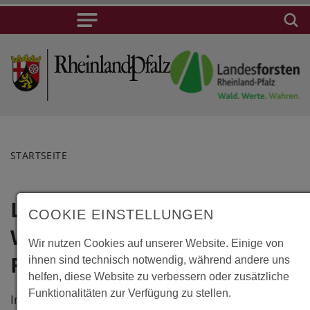
STARTSEITE
Lindberg,
Lage
COOKIE EINSTELLUNGEN
Wildniscamp am
Lindberg,
Wir nutzen Cookies auf unserer Website. Einige von
Wildniscamp
Falkenstein
ihnen sind technisch notwendig, während andere uns
am
helfen, diese Website zu verbessern oder zusätzliche
Funktionalitäten zur Verfügung zu stellen.
Falkenstein
Im Wildniscamp am Falkenstein