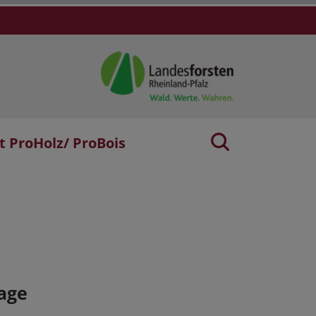
t ProHolz/ ProBois
age