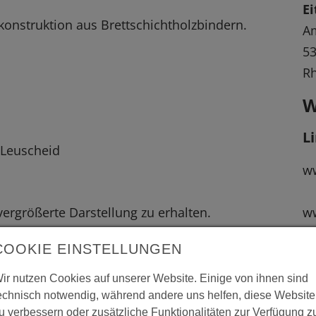
Ei
nstruktion aus Brettschichtholzbindern.
A
53
Rh
W
L
-Leuscheid
ww
 vergrößerte Darstellung zu erhalten.
ww
COOKIE EINSTELLUNGEN
ww
ir nutzen Cookies auf unserer Website. Einige von ihnen sind
echnisch notwendig, während andere uns helfen, diese Website
u verbessern oder zusätzliche Funktionalitäten zur Verfügung z