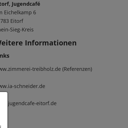
torf, Jugendcafé
m Eichelkamp 6
783 Eitorf
ein-Sieg-Kreis
eitere Informationen
inks
w.zimmerei-treibholz.de (Referenzen)
w.ia-schneider.de
w.jugendcafe-eitorf.de
u