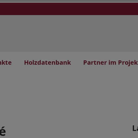
nkte
Holzdatenbank
Partner im Projek
fé
L