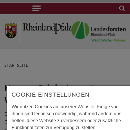
STARTSEITE
Hanau, Erlebnis
Lage
COOKIE EINSTELLUNGEN
Wildpark
Hanau,
Wir nutzen Cookies auf unserer Website. Einige von
Erlebnis
Der von Hessen-Forst betriebene
ihnen sind technisch notwendig, während andere uns
Wildpark
helfen, diese Website zu verbessern oder zusätzliche
Erlebnis Wildpark "Alte Fasanerie"
Fasaneriestrasse
Funktionalitäten zur Verfügung zu stellen.