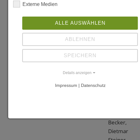
Externe Medien
Ring,
Verlag
ALLE AUSWÄHLEN
Anton
Pustet,
ABLEHNEN
Salzburg/Mü
2004, S.
SPEICHERN
162
"Architektur
Details anzeigen
im 20.
Impressum | Datenschutz
Jahrhundert:
Österreich",
von
Annette
Becker,
Dietmar
Steiner