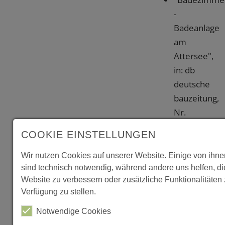
-
Badeanlage
am
Attersee",
in: db
deutsche
bauzeitung,
Nr.
2/1994, S.
COOKIE EINSTELLUNGEN
22-25
"Architektur
Wir nutzen Cookies auf unserer Website. Einige von ihne
in
sind technisch notwendig, während andere uns helfen, d
Website zu verbessern oder zusätzliche Funktionalitäten 
Oberösterre
Verfügung zu stellen.
seit 1980"
von
Notwendige Cookies
Romana