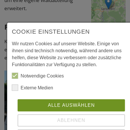
um eine eigene Waldabteilung
erweitert.
Fotos
COOKIE EINSTELLUNGEN
Klicken Sie bitte auf das Foto, um
Leaflet
|
©
Wir nutzen Cookies auf unserer Website. Einige von
OpenStreetMap
eine vergrößerte Darstellung zu
ihnen sind technisch notwendig, während andere uns
contributors
erhalten.
helfen, diese Website zu verbessern oder zusätzliche
Gerolstein,
Funktionalitäten zur Verfügung zu stellen.
Naturkundemu
Notwendige Cookies
Hauptstraße
42
Externe Medien
54568
Gerolstein
ALLE AUSWÄHLEN
Daun
ABLEHNEN
Weitere