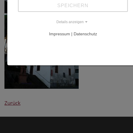
Information
SPEICHERN
Links
Details anzeigen
www.gerolstein.
Impressum | Datenschutz
www.museen.rlp
Zurück