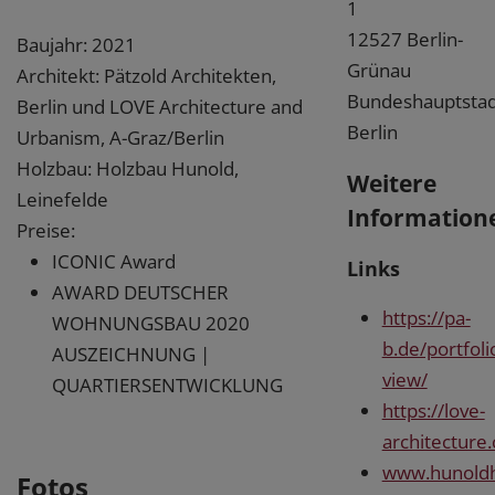
1
12527 Berlin-
Baujahr: 2021
Grünau
Architekt: Pätzold Architekten,
Bundeshauptstad
Berlin und LOVE Architecture and
Berlin
Urbanism, A-Graz/Berlin
Holzbau: Holzbau Hunold,
Weitere
Leinefelde
Information
Preise:
ICONIC Award
Links
AWARD DEUTSCHER
https://pa-
WOHNUNGSBAU 2020
b.de/portfoli
AUSZEICHNUNG |
view/
QUARTIERSENTWICKLUNG
https://love-
architecture
www.hunoldh
Fotos