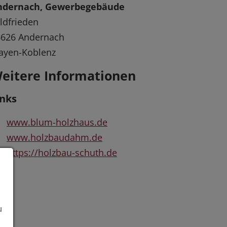
ndernach, Gewerbegebäude
ldfrieden
6626 Andernach
ayen-Koblenz
eitere Informationen
inks
www.blum-holzhaus.de
www.holzbaudahm.de
https://holzbau-schuth.de
u