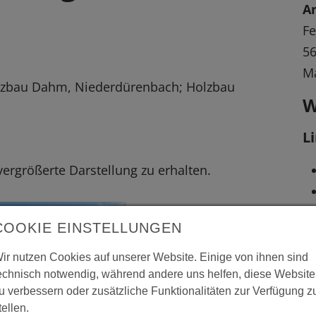
A
Fe
5
M
lzbau Dahm, Niederdürenbach; Holzbau
W
L
 vergrößerte Darstellung zu erhalten.
COOKIE EINSTELLUNGEN
ir nutzen Cookies auf unserer Website. Einige von ihnen sind
echnisch notwendig, während andere uns helfen, diese Website
u verbessern oder zusätzliche Funktionalitäten zur Verfügung z
tellen.