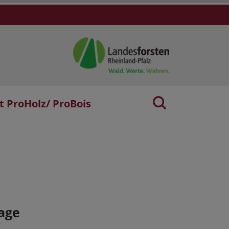
t ProHolz/ ProBois
age