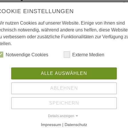
Ba
COOKIE EINSTELLUNGEN
T
Pr
ir nutzen Cookies auf unserer Website. Einige von ihnen sind
84
echnisch notwendig, während andere uns helfen, diese Website
u verbessern oder zusätzliche Funktionalitäten zur Verfügung z
Ro
tellen.
W
Notwendige Cookies
Externe Medien
L
ALLE AUSWÄHLEN
ww
ABLEHNEN
ww
SPEICHERN
L
Details anzeigen
Da
Impressum | Datenschutz