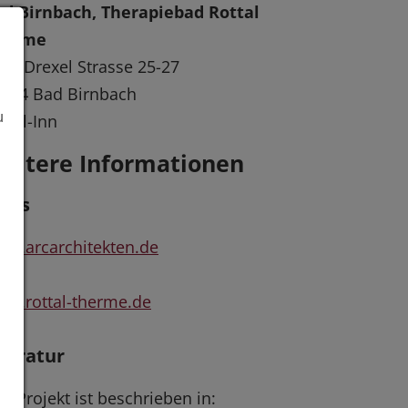
d Birnbach, Therapiebad Rottal
herme
of. Drexel Strasse 25-27
364 Bad Birnbach
u
ttal-Inn
eitere Informationen
inks
w.arcarchitekten.de
w.rottal-therme.de
iteratur
s Projekt ist beschrieben in: