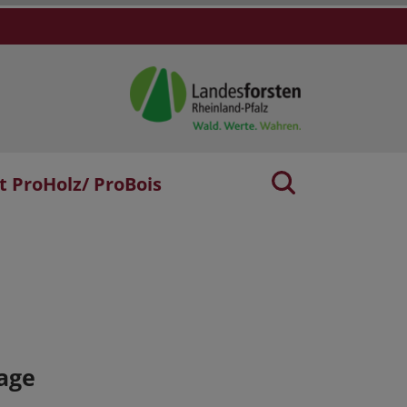
t ProHolz/ ProBois
age