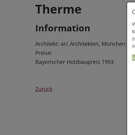
Therme
W
Information
t
z
Architekt: arc Architekten, München
s
Preise:
Bayerischer Holzbaupreis 1993
Zurück