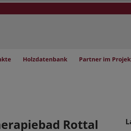
nkte
Holzdatenbank
Partner im Projek
herapiebad Rottal
L