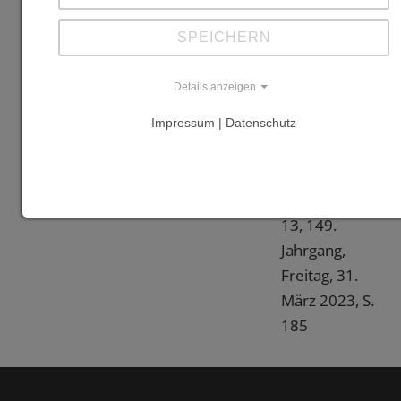
Literatur
SPEICHERN
"Berliner
Details anzeigen
Lehrgebäude
in Holz
Impressum | Datenschutz
gebaut", in:
Holz-
Zentralblatt Nr.
13, 149.
Jahrgang,
Freitag, 31.
März 2023, S.
185