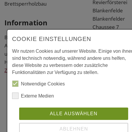
Revierförsterei
Brettsperrholzbau
Blankenfelde
Blankenfelder
Information
Chaussee 7
13159 Berlin
Baujahr: 2023
COOKIE EINSTELLUNGEN
Bundeshauptstad
Architekt: Landherr Architekten
Berlin
Wir nutzen Cookies auf unserer Website. Einige von ihne
und Ingenieure, Hoppegarten
sind technisch notwendig, während andere uns helfen,
Holzbau: MTN Hochbau, Berlin
Weitere
diese Website zu verbessern oder zusätzliche
Zurück
Funktionalitäten zur Verfügung zu stellen.
Information
Notwendige Cookies
Links
Externe Medien
https://ib-
landherr.de
ALLE AUSWÄHLEN
www.mtn-
hochbau.de
ABLEHNEN