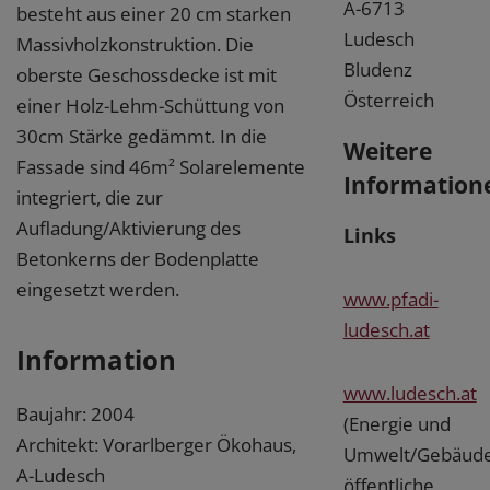
A-6713
besteht aus einer 20 cm starken
Ludesch
Massivholzkonstruktion. Die
Bludenz
oberste Geschossdecke ist mit
Österreich
einer Holz-Lehm-Schüttung von
30cm Stärke gedämmt. In die
Weitere
Fassade sind 46m² Solarelemente
Information
integriert, die zur
Aufladung/Aktivierung des
Links
Betonkerns der Bodenplatte
eingesetzt werden.
www.pfadi-
ludesch.at
Information
www.ludesch.at
Baujahr: 2004
(Energie und
Architekt: Vorarlberger Ökohaus,
Umwelt/Gebäud
A-Ludesch
öffentliche