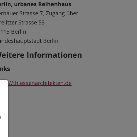
erlin, urbanes Reihenhaus
rnauer Strasse 7, Zugang über
relitzer Strasse 53
115 Berlin
ndeshauptstadt Berlin
eitere Informationen
inks
tps://thiessenarchitekten.de
u