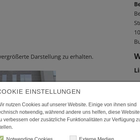
B
Be
St
10
Bu
W
 vergrößerte Darstellung zu erhalten.
L
ht
COOKIE EINSTELLUNGEN
ir nutzen Cookies auf unserer Website. Einige von ihnen sind
echnisch notwendig, während andere uns helfen, diese Website
u verbessern oder zusätzliche Funktionalitäten zur Verfügung z
tellen.
Notwendige Cookies
Externe Medien