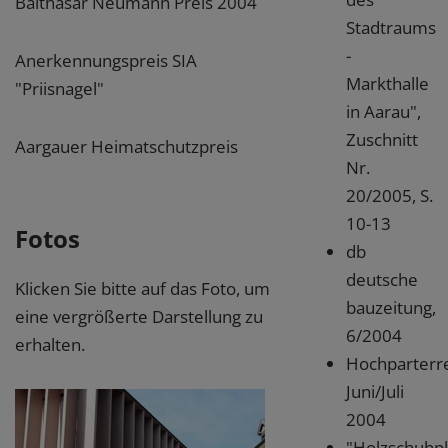
Balthasar Neumann Preis 2004
Stadtraums
-
Anerkennungspreis SIA
Markthalle
"Priisnagel"
in Aarau",
Zuschnitt
Aargauer Heimatschutzpreis
Nr.
20/2005, S.
10-13
Fotos
db
deutsche
Klicken Sie bitte auf das Foto, um
bauzeitung,
eine vergrößerte Darstellung zu
6/2004
erhalten.
Hochparterr
Juni/Juli
2004
"Holzschuhpla