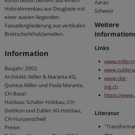
Konstruktion besteht aus einem
Aarau
Holzrahmenbau aus Douglasie mit
Schweiz
einer aussen liegenden
Weitere
Fassadengliederung aus vertikalen
Information
Brettschichtholzlamellen.
Links
Information
www.millerm
Baujahr: 2002
www.zublera
Architekt: Miller & Maranta AG,
www.cbg-
Quintus Miller und Paola Maranta,
ing.ch
CH-Basel
https://www.
Holzbau: Schäfer Holzbau, CH-
Dottikon und Zubler AG Holzbau,
Literatur
CH-Hunzenschwil
"Transforma
Preise:
des