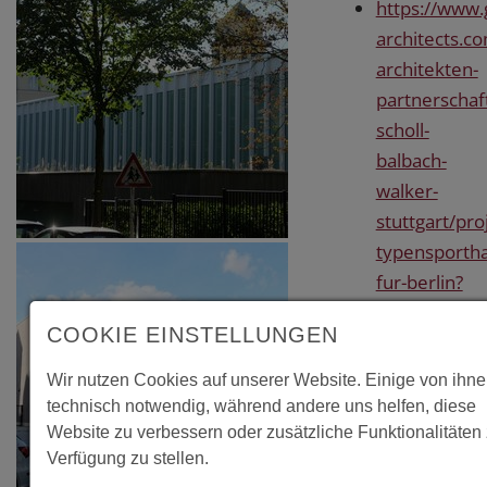
https://www
architects.co
architekten-
partnerschaf
scholl-
balbach-
walker-
stuttgart/pro
typensportha
fur-berlin?
nonav=1
COOKIE EINSTELLUNGEN
http://www.h
ruff.de/index
Wir nutzen Cookies auf unserer Website. Einige von ihne
portfolio/it
technisch notwendig, während andere uns helfen, diese
typensportha
Website zu verbessern oder zusätzliche Funktionalitäten 
Verfügung zu stellen.
berlin