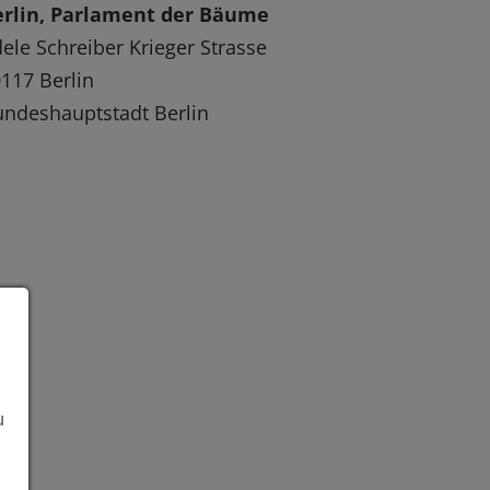
erlin, Parlament der Bäume
ele Schreiber Krieger Strasse
117 Berlin
ndeshauptstadt Berlin
u