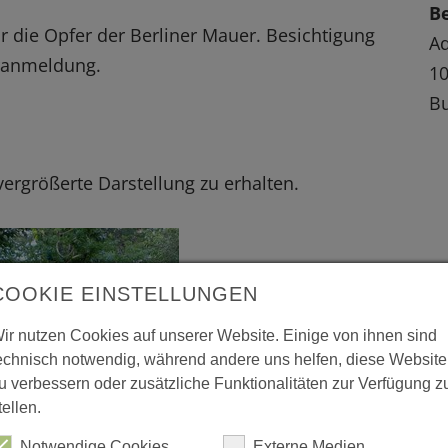
B
r die Opfer der Berliner Mauer. Besichtigung
Ad
oranmeldung.
10
Bu
 vergrößerte Darstellung zu erhalten.
COOKIE EINSTELLUNGEN
ir nutzen Cookies auf unserer Website. Einige von ihnen sind
echnisch notwendig, während andere uns helfen, diese Website
u verbessern oder zusätzliche Funktionalitäten zur Verfügung z
tellen.
Notwendige Cookies
Externe Medien