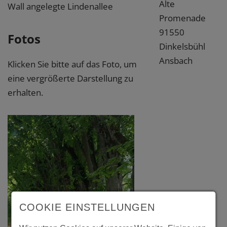
Alte
Wall angelegte Lindenallee
Promenade
91550
Fotos
Dinkelsbühl
Ansbach
Klicken Sie bitte auf das Foto, um
eine vergrößerte Darstellung zu
erhalten.
COOKIE EINSTELLUNGEN