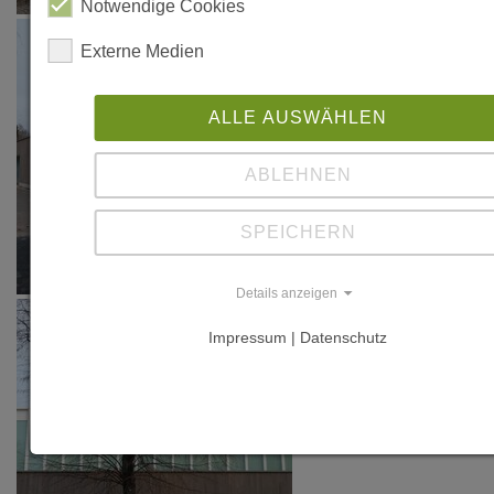
Notwendige Cookies
Holzbauweise",
Externe Medien
in: Holzbau -
die neue
ALLE AUSWÄHLEN
Quadriga
2.2022, S. 8-13
ABLEHNEN
SPEICHERN
Details anzeigen
Impressum | Datenschutz