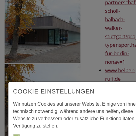
partnerschaf
scholl-
balbach-
walker-
stuttgart/pro
typensportha
fur-berlin?
nonav=1
www.helber-
ruff.de
www.rubner
COOKIE EINSTELLUNGEN
Literatur
Wir nutzen Cookies auf unserer Website. Einige von ihne
technisch notwendig, während andere uns helfen, diese
"Typisierung
Website zu verbessern oder zusätzliche Funktionalitäten 
Verfügung zu stellen.
von Turnhallen
in eleganter