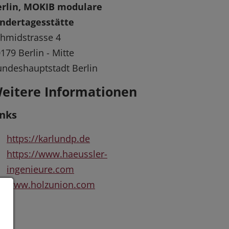
erlin, MOKIB modulare
indertagesstätte
hmidstrasse 4
179 Berlin - Mitte
ndeshauptstadt Berlin
eitere Informationen
inks
https://karlundp.de
https://www.haeussler-
ingenieure.com
www.holzunion.com