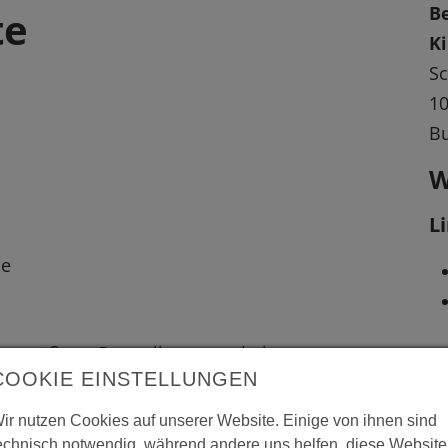
B
te
K
Sc
10
Bu
W
L
me
 vergrößerte Darstellung zu erhalten.
COOKIE EINSTELLUNGEN
ir nutzen Cookies auf unserer Website. Einige von ihnen sind
echnisch notwendig, während andere uns helfen, diese Website